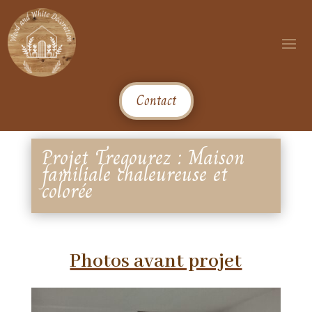
Contact
Projet Tregourez : Maison
familiale chaleureuse et
colorée
Photos avant projet